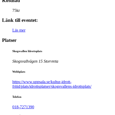
Kostnad
75kr
Länk till eventet:
Läs mer
Platser
Skogsvallen Idrottsplats
Skogsvallvägen 15 Storvreta
Webbplats
https://www.uppsala.se/kultur-idrott-
fritid/plats/idrottsplatser/skogsvallens-idrottsplats/
Telefon
018-7271390