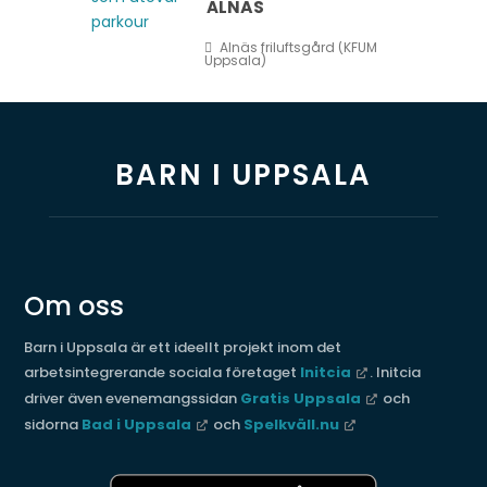
ALNÄS
Alnäs friluftsgård (KFUM
Uppsala)
BARN I UPPSALA
Om oss
Barn i Uppsala är ett ideellt projekt inom det
arbetsintegrerande sociala företaget
Initcia
. Initcia
driver även evenemangssidan
Gratis Uppsala
och
sidorna
Bad i Uppsala
och
Spelkväll.nu