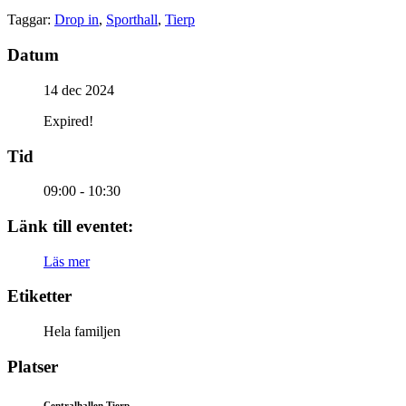
Taggar:
Drop in
,
Sporthall
,
Tierp
Datum
14 dec 2024
Expired!
Tid
09:00 - 10:30
Länk till eventet:
Läs mer
Etiketter
Hela familjen
Platser
Centralhallen Tierp