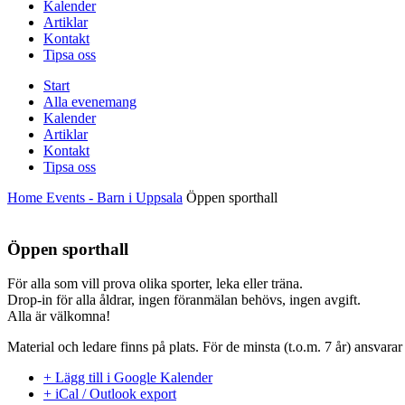
Kalender
Artiklar
Kontakt
Tipsa oss
Start
Alla evenemang
Kalender
Artiklar
Kontakt
Tipsa oss
Home
Events - Barn i Uppsala
Öppen sporthall
Öppen sporthall
För alla som vill prova olika sporter, leka eller träna.
Drop-in för alla åldrar, ingen föranmälan behövs, ingen avgift.
Alla är välkomna!
Material och ledare finns på plats. För de minsta (t.o.m. 7 år) ansvarar
+ Lägg till i Google Kalender
+ iCal / Outlook export