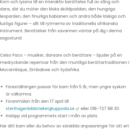
Kom och lyssna till en interaktiv berättelse full av sång och
dans, där du möter den kloka sköldpaddan, den hungriga
leoparden, den finurliga babianen och andra både läskiga och
lustiga figurer – allt till rytmerna av traditionella afrikanska
instrument. Berättelser från savannen väntar på dig i denna
sagostund.
Celso Paco – musiker, dansare och berättare – bjuder på en
medryckande repertoar från den muntliga berättartraditionen i
Mocambique, Zimbabwe och Sydafrika.
Föreställningen passar för barn från 5 år, men yngre syskon
är välkomna.
Föranmälan från den 17 april till
stenhagenbiblioteket@uppsala.se
eller 018-727 88 30.
Insläpp vid programmets start i mån av plats.
Har ditt barn eller du behov av särskilda anpassningar för att ert