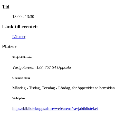
Tid
13:00 - 13:30
Länk till eventet:
Läs mer
Platser
Sävjabiblioteket
Västgötaresan 133, 757 54 Uppsala
Opening Hour
Måndag - Tisdag, Torsdag - Lördag, för öppettider se hemsidan
Webbplats
https://bibliotekuppsala.se/web/arena/savjabiblioteket