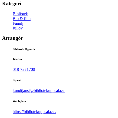
Kategori
Bibliotek
Bio & film
Familj
Jullov
Arrangör
Bibliotek Uppsala
Telefon
018-7271700
E-post
kundtjanst@bibliotekuppsala.se
Webbplats
https://bibliotekuppsala.se/