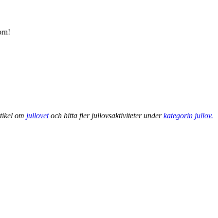
orn!
rtikel om
jullovet
och hitta fler jullovsaktiviteter under
kategorin jullov.