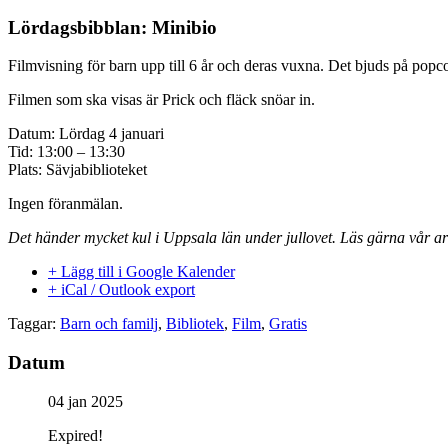
Lördagsbibblan: Minibio
Filmvisning för barn upp till 6 år och deras vuxna. Det bjuds på popc
Filmen som ska visas är Prick och fläck snöar in.
Datum: Lördag 4 januari
Tid: 13:00 – 13:30
Plats: Sävjabiblioteket
Ingen föranmälan.
Det händer mycket kul i Uppsala län under jullovet. Läs gärna vår a
+ Lägg till i Google Kalender
+ iCal / Outlook export
Taggar:
Barn och familj
,
Bibliotek
,
Film
,
Gratis
Datum
04 jan 2025
Expired!