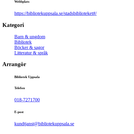
Webbplats
https://bibliotekuppsala.se/stadsbiblioteket#/
Kategori
Barn & ungdom
Bibliotek
Böcker & sagor
Litteratur & språk
Arrangör
Bibliotek Uppsala
Telefon
018-7271700
E-post
kundtjanst@bibliotekuppsala.se