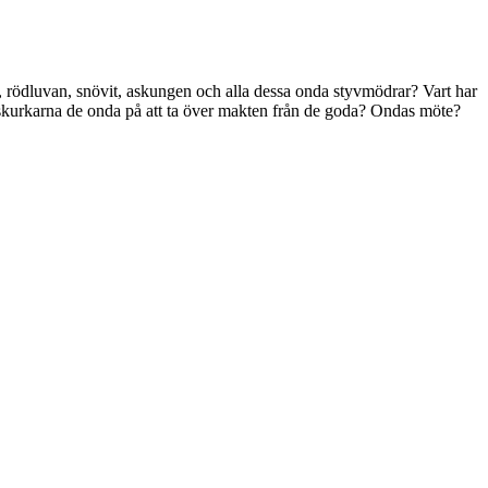
a, rödluvan, snövit, askungen och alla dessa onda styvmödrar? Vart har
 skurkarna de onda på att ta över makten från de goda? Ondas möte?