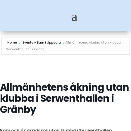
Home
Events - Barn i Uppsala
Allmänhetens åkning utan klubba i
Serwenthallen i Gränby
Allmänhetens åkning utan
klubba i Serwenthallen i
Gränby
Kom och åk skridskor utan klubba i Serwenthallen