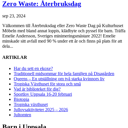
Zero Waste: Återbruksdag
sep 23, 2024
Välkommen till Återbruksdag eller Zero Waste Dag på Kulturhuset
Möbeln med bland annat loppis, klädbyte och pyssel för barn. Träffa
Emelie Andersson, Sveriges minimeringsmästare 2022! Emelie
minskade sitt avfall med 90 % under ett år och finns på plats för att
dela...
ARTIKLAR
Har du sett en ekoxe?
Traditionell midsommar för hela familjen på Disagården
Queens – En utställning om två starka kvinnors liv
Tropiska Växthuset för stora och små
Vad är biblioteket för dig?
Sportlov Uppsala 16-20 februari
Biotopia
Tropiska växthuset
Jullovsaktiviteter 2025 – 2026
Jultomten
Barn i Uppsala