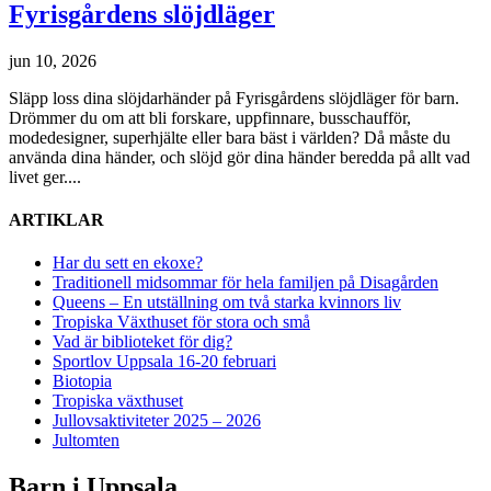
Fyrisgårdens slöjdläger
jun 10, 2026
Släpp loss dina slöjdarhänder på Fyrisgårdens slöjdläger för barn.
Drömmer du om att bli forskare, uppfinnare, busschaufför,
modedesigner, superhjälte eller bara bäst i världen? Då måste du
använda dina händer, och slöjd gör dina händer beredda på allt vad
livet ger....
ARTIKLAR
Har du sett en ekoxe?
Traditionell midsommar för hela familjen på Disagården
Queens – En utställning om två starka kvinnors liv
Tropiska Växthuset för stora och små
Vad är biblioteket för dig?
Sportlov Uppsala 16-20 februari
Biotopia
Tropiska växthuset
Jullovsaktiviteter 2025 – 2026
Jultomten
Barn i Uppsala