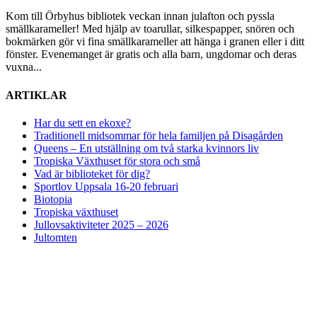
Kom till Örbyhus bibliotek veckan innan julafton och pyssla
smällkarameller! Med hjälp av toarullar, silkespapper, snören och
bokmärken gör vi fina smällkarameller att hänga i granen eller i ditt
fönster. Evenemanget är gratis och alla barn, ungdomar och deras
vuxna...
ARTIKLAR
Har du sett en ekoxe?
Traditionell midsommar för hela familjen på Disagården
Queens – En utställning om två starka kvinnors liv
Tropiska Växthuset för stora och små
Vad är biblioteket för dig?
Sportlov Uppsala 16-20 februari
Biotopia
Tropiska växthuset
Jullovsaktiviteter 2025 – 2026
Jultomten