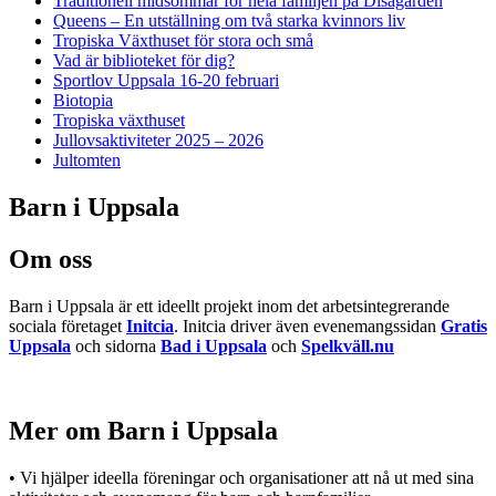
Traditionell midsommar för hela familjen på Disagården
Queens – En utställning om två starka kvinnors liv
Tropiska Växthuset för stora och små
Vad är biblioteket för dig?
Sportlov Uppsala 16-20 februari
Biotopia
Tropiska växthuset
Jullovsaktiviteter 2025 – 2026
Jultomten
Barn i Uppsala
Om oss
Barn i Uppsala är ett ideellt projekt inom det arbetsintegrerande
sociala företaget
Initcia
. Initcia driver även evenemangssidan
Gratis
Uppsala
och sidorna
Bad i Uppsala
och
Spelkväll.nu
Mer om Barn i Uppsala
• Vi hjälper ideella föreningar och organisationer att nå ut med sina