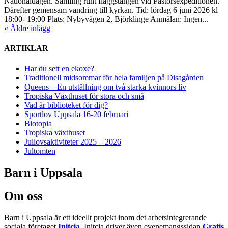
Nationaldagen. Samling runt flaggstången vid Pastorsexpeditionen.
Därefter gemensam vandring till kyrkan. Tid: lördag 6 juni 2026 kl
18:00- 19:00 Plats: Nybyvägen 2, Björklinge Anmälan: Ingen...
« Äldre inlägg
ARTIKLAR
Har du sett en ekoxe?
Traditionell midsommar för hela familjen på Disagården
Queens – En utställning om två starka kvinnors liv
Tropiska Växthuset för stora och små
Vad är biblioteket för dig?
Sportlov Uppsala 16-20 februari
Biotopia
Tropiska växthuset
Jullovsaktiviteter 2025 – 2026
Jultomten
Barn i Uppsala
Om oss
Barn i Uppsala är ett ideellt projekt inom det arbetsintegrerande
sociala företaget
Initcia
. Initcia driver även evenemangssidan
Gratis