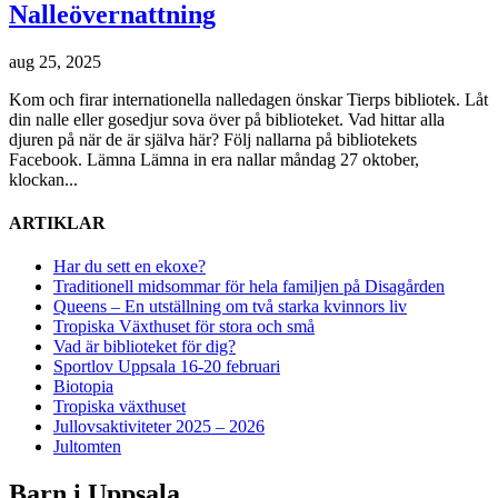
Nalleövernattning
aug 25, 2025
Kom och firar internationella nalledagen önskar Tierps bibliotek. Låt
din nalle eller gosedjur sova över på biblioteket. Vad hittar alla
djuren på när de är själva här? Följ nallarna på bibliotekets
Facebook. Lämna Lämna in era nallar måndag 27 oktober,
klockan...
ARTIKLAR
Har du sett en ekoxe?
Traditionell midsommar för hela familjen på Disagården
Queens – En utställning om två starka kvinnors liv
Tropiska Växthuset för stora och små
Vad är biblioteket för dig?
Sportlov Uppsala 16-20 februari
Biotopia
Tropiska växthuset
Jullovsaktiviteter 2025 – 2026
Jultomten
Barn i Uppsala