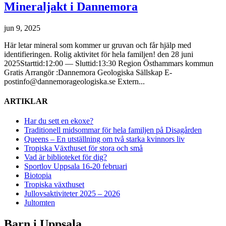
Mineraljakt i Dannemora
jun 9, 2025
Här letar mineral som kommer ur gruvan och får hjälp med
identifieringen. Rolig aktivitet för hela familjen! den 28 juni
2025Starttid:12:00 — Sluttid:13:30 Region Östhammars kommun
Gratis Arrangör :Dannemora Geologiska Sällskap E-
postinfo@dannemorageologiska.se Extern...
ARTIKLAR
Har du sett en ekoxe?
Traditionell midsommar för hela familjen på Disagården
Queens – En utställning om två starka kvinnors liv
Tropiska Växthuset för stora och små
Vad är biblioteket för dig?
Sportlov Uppsala 16-20 februari
Biotopia
Tropiska växthuset
Jullovsaktiviteter 2025 – 2026
Jultomten
Barn i Uppsala