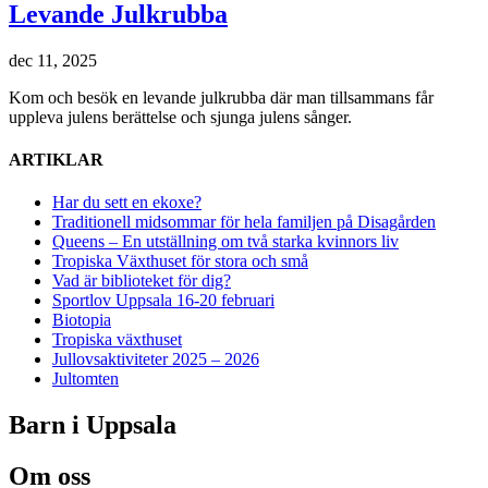
Levande Julkrubba
dec 11, 2025
Kom och besök en levande julkrubba där man tillsammans får
uppleva julens berättelse och sjunga julens sånger.
ARTIKLAR
Har du sett en ekoxe?
Traditionell midsommar för hela familjen på Disagården
Queens – En utställning om två starka kvinnors liv
Tropiska Växthuset för stora och små
Vad är biblioteket för dig?
Sportlov Uppsala 16-20 februari
Biotopia
Tropiska växthuset
Jullovsaktiviteter 2025 – 2026
Jultomten
Barn i Uppsala
Om oss