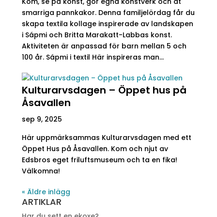
Kom, se på konst, gör egna konstverk och ät
smarriga pannkakor. Denna familjelördag får du
skapa textila kollage inspirerade av landskapen
i Sápmi och Britta Marakatt-Labbas konst.
Aktiviteten är anpassad för barn mellan 5 och
100 år. Sápmi i textil Här inspireras man...
Kulturarvsdagen – Öppet hus på
Åsavallen
sep 9, 2025
Här uppmärksammas Kulturarvsdagen med ett
Öppet Hus på Åsavallen. Kom och njut av
Edsbros eget friluftsmuseum och ta en fika!
Välkomna!
« Äldre inlägg
ARTIKLAR
Har du sett en ekoxe?