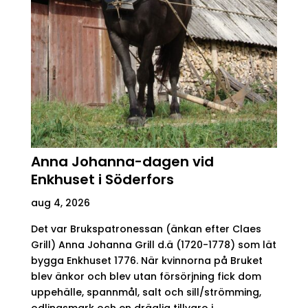
Anna Johanna-dagen vid
Enkhuset i Söderfors
aug 4, 2026
Det var Brukspatronessan (änkan efter Claes
Grill) Anna Johanna Grill d.ä (1720-1778) som lät
bygga Enkhuset 1776. När kvinnorna på Bruket
blev änkor och blev utan försörjning fick dom
uppehälle, spannmål, salt och sill/strömming,
odlingsmark och en dräglig tillvaro i...