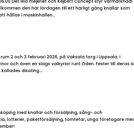
00 Det lilla mejeriet och Kejbert Concept styr vårmarknad!
lkommen den här lördagen till ett härligt gäng knallar som
t hållas i maskinhallen...
um 2 och 3 februari 2026, på Vaksala torg i Uppsala. I
nnor och även en slags valkyrior runt Oden. Fester till deras 
kallades disating....
Enköping med knallar och försäljning, sång- och
a, lotterier, paketförsäljning, tomtefar, unga företagare me
ember!