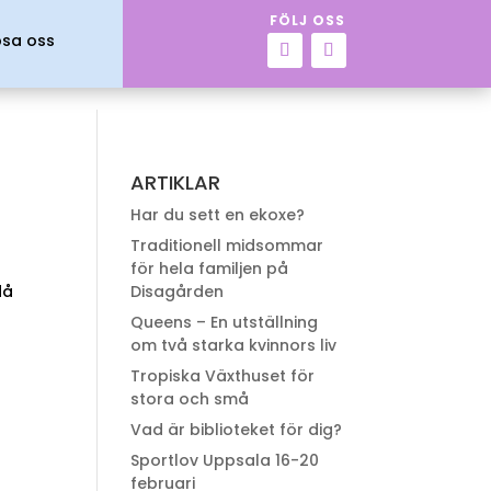
FÖLJ OSS
psa oss
ARTIKLAR
Har du sett en ekoxe?
Traditionell midsommar
för hela familjen på
då
Disagården
Queens – En utställning
om två starka kvinnors liv
Tropiska Växthuset för
stora och små
Vad är biblioteket för dig?
Sportlov Uppsala 16-20
februari