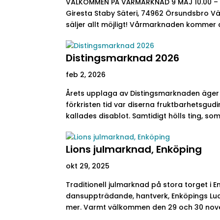
VÄLKOMMEN PÅ VÅRMARKNAD 9 MAJ 10.00 – 16.
Giresta Staby Säteri, 74962 Örsundsbro Vä
säljer allt möjligt! Vårmarknaden kommer at
Distingsmarknad 2026
feb 2, 2026
Årets upplaga av Distingsmarknaden äger r
förkristen tid var diserna fruktbarhetsgudi
kallades disablot. Samtidigt hölls ting, som 
Lions julmarknad, Enköping
okt 29, 2025
Traditionell julmarknad på stora torget i 
dansuppträdande, hantverk, Enköpings Luci
mer. Varmt välkommen den 29 och 30 nov