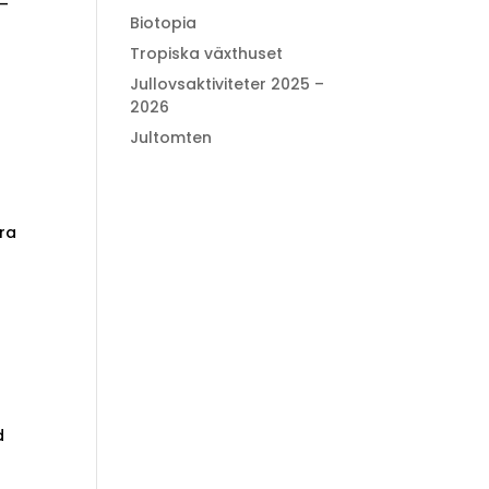
 –
Biotopia
Tropiska växthuset
Jullovsaktiviteter 2025 –
2026
Jultomten
ära
d