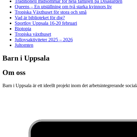
Traditionell midsommar för hela familjen på Disagården
Queens – En utställning om två starka kvinnors liv
Tropiska Växthuset för stora och små
Vad är biblioteket för dig?
Sportlov Uppsala 16-20 februari
Biotopia
Tropiska växthuset
Jullovsaktiviteter 2025 – 2026
Jultomten
Barn i Uppsala
Om oss
Barn i Uppsala är ett ideellt projekt inom det arbetsintegrerande socia