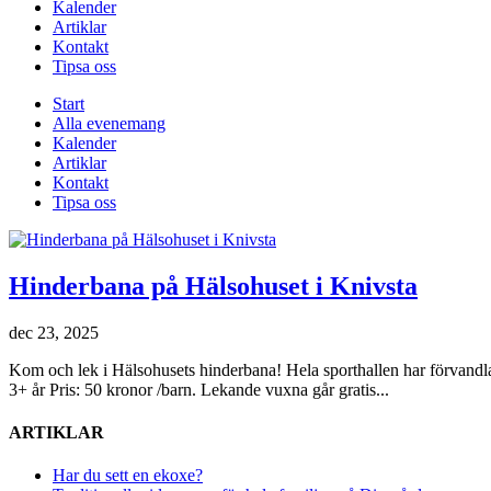
Kalender
Artiklar
Kontakt
Tipsa oss
Start
Alla evenemang
Kalender
Artiklar
Kontakt
Tipsa oss
Hinderbana på Hälsohuset i Knivsta
dec 23, 2025
Kom och lek i Hälsohusets hinderbana! Hela sporthallen har förvandlat
3+ år Pris: 50 kronor /barn. Lekande vuxna går gratis...
ARTIKLAR
Har du sett en ekoxe?