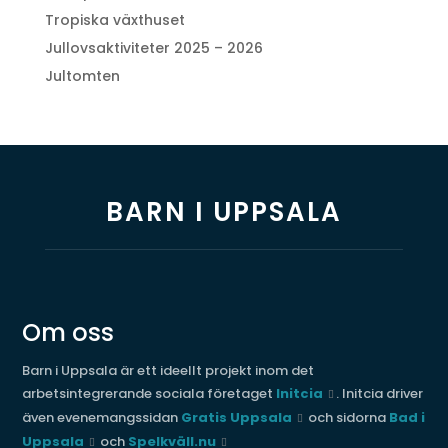
Tropiska växthuset
Jullovsaktiviteter 2025 – 2026
Jultomten
BARN I UPPSALA
Om oss
Barn i Uppsala är ett ideellt projekt inom det
arbetsintegrerande sociala företaget
Initcia
. Initcia driver
även evenemangssidan
Gratis Uppsala
och sidorna
Bad i
Uppsala
och
Spelkväll.nu