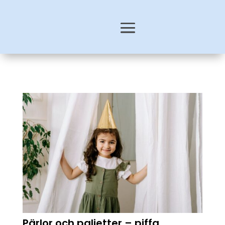
Pärlor och paljetter – piffa