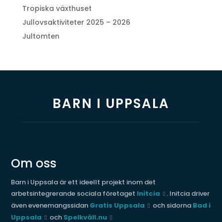
Tropiska växthuset
Jullovsaktiviteter 2025 – 2026
Jultomten
BARN I UPPSALA
Om oss
Barn i Uppsala är ett ideellt projekt inom det
arbetsintegrerande sociala företaget
Initcia
. Initcia driver
även evenemangssidan
Gratis Uppsala
och sidorna
Bad i
Uppsala
och
Spelkväll.nu