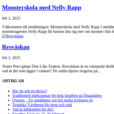
Monsterskola med Nelly Rapp
feb 3, 2025
Välkommen till utställningen: Monsterskola med Nelly Rapp I utställn
monsteragenten Nelly Rapp får barnen lära sig mer om monster från b
Resväskan
feb 3, 2025
Teater Pero gästar Den Lilla Teatern. Resväskan är en värmande thril
vad är det som ligger i väskan? De andra djuren reagerar på...
ARTIKLAR
Har du sett en ekoxe?
Traditionell midsommar för hela familjen på Disagården
Queens – En utställning om två starka kvinnors liv
Tropiska Växthuset för stora och små
Vad är biblioteket för dig?
Sportlov Uppsala 16-20 februari