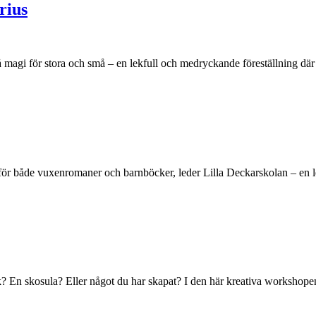
rius
å magi för stora och små – en lekfull och medryckande föreställning dä
 för både vuxenromaner och barnböcker, leder Lilla Deckarskolan – en l
? En skosula? Eller något du har skapat? I den här kreativa workshopen f