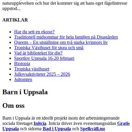
naturupplevelsen och hur det kommer sig att hans eget fågelintresse
uppstod...
ARTIKLAR
Har du sett en ekoxe?
Traditionell midsommar för hela familjen på Disagården
Queens – En utställning om två starka kvinnors liv
Tropiska Växthuset för stora och små
Vad är biblioteket för dig?
Sportlov Uppsala 16-20 februari
Biotopia
Tropiska växthuset
Jullovsaktiviteter 2025 – 2026
Jultomten
Barn i Uppsala
Om oss
Barn i Uppsala är ett ideellt projekt inom det arbetsintegrerande
sociala företaget
Initcia
. Initcia driver även evenemangssidan
Gratis
Uppsala
och sidorna
Bad i Uppsala
och
Spelkväll.nu