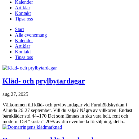
Kalender
Artiklar
Kontakt
Tipsa oss
Start
Alla evenemang
Kalender
Artiklar
Kontakt
Tipsa oss
Kläd- och prylbytardagar
aug 27, 2025
Välkommen till kläd- och prylbytardagar vid Furuhöjdskyrkan i
Alunda 26-27 september. Vill du sälja? Några av villkoren: Endast
barnkläder strl 44–170 Det som lämnas in ska vara helt, rent och
modernt Det “kostar” 20% av din eventuella försäljning, detta...