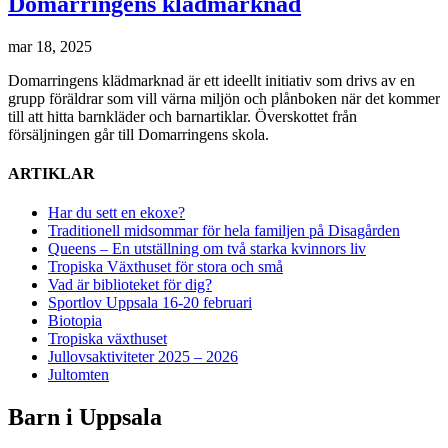
Domarringens klädmarknad
mar 18, 2025
Domarringens klädmarknad är ett ideellt initiativ som drivs av en
grupp föräldrar som vill värna miljön och plånboken när det kommer
till att hitta barnkläder och barnartiklar. Överskottet från
försäljningen går till Domarringens skola.
ARTIKLAR
Har du sett en ekoxe?
Traditionell midsommar för hela familjen på Disagården
Queens – En utställning om två starka kvinnors liv
Tropiska Växthuset för stora och små
Vad är biblioteket för dig?
Sportlov Uppsala 16-20 februari
Biotopia
Tropiska växthuset
Jullovsaktiviteter 2025 – 2026
Jultomten
Barn i Uppsala