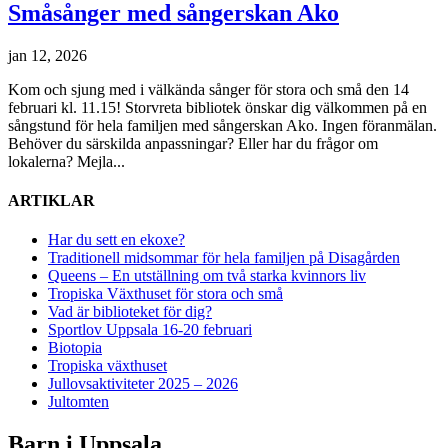
Småsånger med sångerskan Ako
jan 12, 2026
Kom och sjung med i välkända sånger för stora och små den 14
februari kl. 11.15! Storvreta bibliotek önskar dig välkommen på en
sångstund för hela familjen med sångerskan Ako. Ingen föranmälan.
Behöver du särskilda anpassningar? Eller har du frågor om
lokalerna? Mejla...
ARTIKLAR
Har du sett en ekoxe?
Traditionell midsommar för hela familjen på Disagården
Queens – En utställning om två starka kvinnors liv
Tropiska Växthuset för stora och små
Vad är biblioteket för dig?
Sportlov Uppsala 16-20 februari
Biotopia
Tropiska växthuset
Jullovsaktiviteter 2025 – 2026
Jultomten
Barn i Uppsala