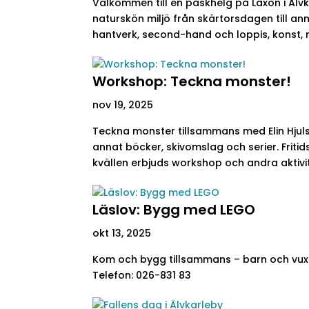
Välkommen till en påskhelg på Laxön i Älvka
naturskön miljö från skärtorsdagen till an
hantverk, second-hand och loppis, konst, r
Workshop: Teckna monster!
nov 19, 2025
Teckna monster tillsammans med Elin Hjulstr
annat böcker, skivomslag och serier. Fritids
kvällen erbjuds workshop och andra aktivite
Läslov: Bygg med LEGO
okt 13, 2025
Kom och bygg tillsammans – barn och vuxen
Telefon: 026-831 83