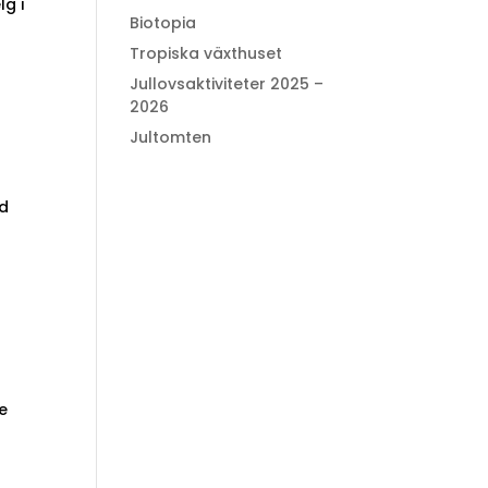
lg i
Biotopia
Tropiska växthuset
Jullovsaktiviteter 2025 –
2026
Jultomten
nd
e