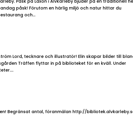
rleby. Påsk på Laxön i Älvkarleby bjuder på en traditionell he
nandag påsk! Förutom en härlig miljö och natur hittar du
estaurang och...
öm Lord, tecknare och illustratör! Elin skapar bilder till bla
gården Träffen flyttar in på biblioteket för en kväll. Under
ter....
! Begränsat antal, föranmälan http://bibliotek.alvkarleby.s