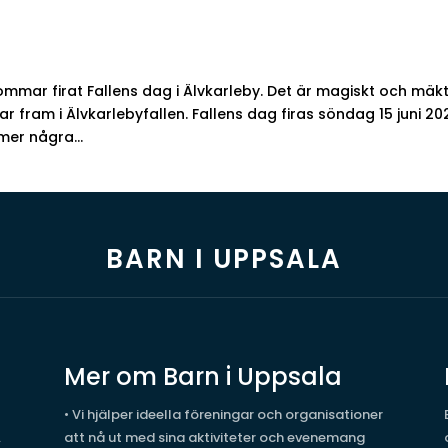
mmar firat Fallens dag i Älvkarleby. Det är magiskt och mäkt
ar fram i Älvkarlebyfallen. Fallens dag firas söndag 15 juni 20
er några...
BARN I UPPSALA
Mer om Barn i Uppsala
• Vi hjälper ideella föreningar och organisationer
.
att nå ut med sina aktiviteter och evenemang