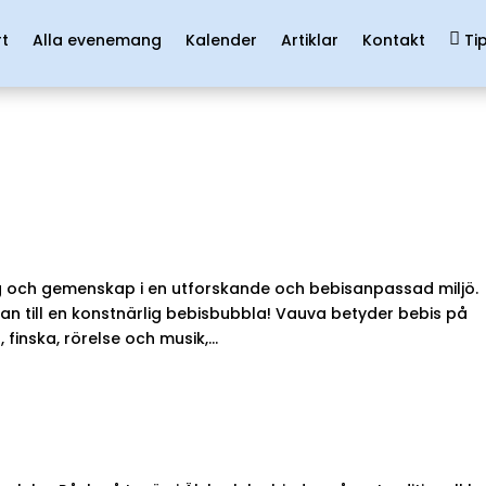
rt
Alla evenemang
Kalender
Artiklar
Kontakt
Ti
g och gemenskap i en utforskande och bebisanpassad miljö.
n till en konstnärlig bebisbubbla! Vauva betyder bebis på
 finska, rörelse och musik,...