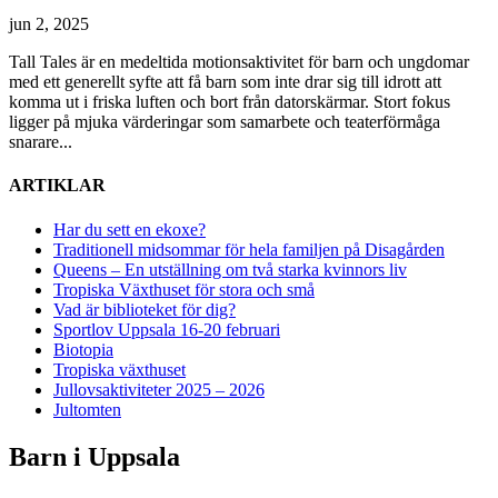
jun 2, 2025
Tall Tales är en medeltida motionsaktivitet för barn och ungdomar
med ett generellt syfte att få barn som inte drar sig till idrott att
komma ut i friska luften och bort från datorskärmar. Stort fokus
ligger på mjuka värderingar som samarbete och teaterförmåga
snarare...
ARTIKLAR
Har du sett en ekoxe?
Traditionell midsommar för hela familjen på Disagården
Queens – En utställning om två starka kvinnors liv
Tropiska Växthuset för stora och små
Vad är biblioteket för dig?
Sportlov Uppsala 16-20 februari
Biotopia
Tropiska växthuset
Jullovsaktiviteter 2025 – 2026
Jultomten
Barn i Uppsala