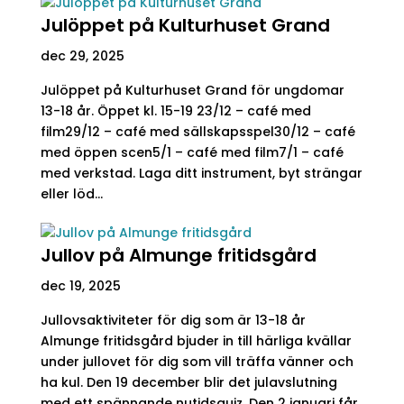
Julöppet på Kulturhuset Grand
dec 29, 2025
Julöppet på Kulturhuset Grand för ungdomar
13-18 år. Öppet kl. 15-19 23/12 – café med
film29/12 – café med sällskapsspel30/12 – café
med öppen scen5/1 – café med film7/1 – café
med verkstad. Laga ditt instrument, byt strängar
eller löd...
Jullov på Almunge fritidsgård
dec 19, 2025
Jullovsaktiviteter för dig som är 13-18 år
Almunge fritidsgård bjuder in till härliga kvällar
under jullovet för dig som vill träffa vänner och
ha kul. Den 19 december blir det julavslutning
med ett spännande nutidsquiz. Den 2 januari får