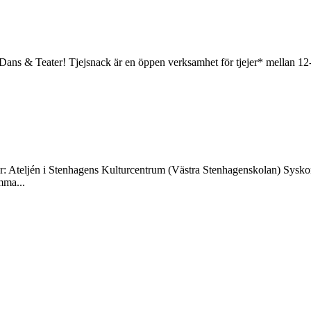
ans & Teater! Tjejsnack är en öppen verksamhet för tjejer* mellan 12-
Ateljén i Stenhagens Kulturcentrum (Västra Stenhagenskolan) Syskon
mma...