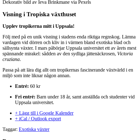
Dekorativ bild av Ieva Brinkmane via Pexels
Visning i Tropiska växthuset
Upplev tropikerna mitt i Uppsala!
Följ med på en unik visning i stadens enda riktiga regnskog. Lämna
vardagen vid dörren och kliv in i värmen bland exotiska blad och
sällsynta växter. I mars påbörjar Uppsala universitet ett av årets mest
spännande mirakel: sådden av den sydliga jättenäckrosen,
Victoria
cruziana
.
Passa på att lära dig allt om tropikernas fascinerande växtvärld i en
miljö som inte liknar någon annan.
Entré:
60 kr
Fri entré:
Barn under 18 år, samt anställda och studenter vid
Uppsala universitet.
+ Lägg till i Google Kalender
+ iCal / Outlook export
Taggar:
Exotiska växter