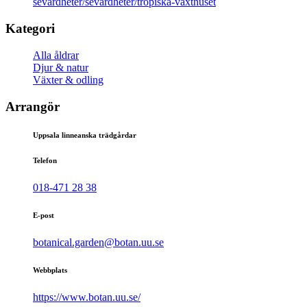
sevardheter/sevardheter/tropiska-vaxthuset
Kategori
Alla åldrar
Djur & natur
Växter & odling
Arrangör
Uppsala linneanska trädgårdar
Telefon
018-471 28 38
E-post
botanical.garden@botan.uu.se
Webbplats
https://www.botan.uu.se/