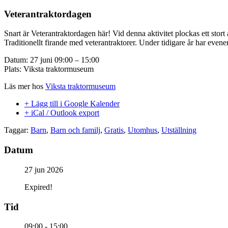
Veterantraktordagen
Snart är Veterantraktordagen här! Vid denna aktivitet plockas ett stort
Traditionellt firande med veterantraktorer. Under tidigare år har evene
Datum: 27 juni 09:00 – 15:00
Plats: Viksta traktormuseum
Läs mer hos
Viksta traktormuseum
+ Lägg till i Google Kalender
+ iCal / Outlook export
Taggar:
Barn
,
Barn och familj
,
Gratis
,
Utomhus
,
Utställning
Datum
27 jun 2026
Expired!
Tid
09:00 - 15:00