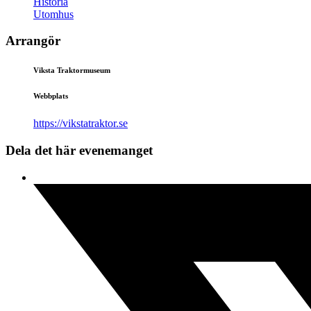
Historia
Utomhus
Arrangör
Viksta Traktormuseum
Webbplats
https://vikstatraktor.se
Dela det här evenemanget