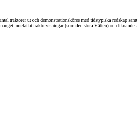
 antal traktorer ut och demonstrationsköres med tidstypiska redskap samt
manget innefattat traktorvisningar (som den stora Välten) och liknande ak