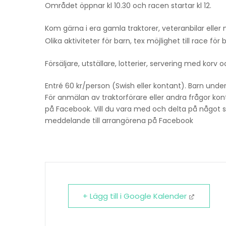
Området öppnar kl 10.30 och racen startar kl 12.
Kom gärna i era gamla traktorer, veteranbilar ell
Olika aktiviteter för barn, tex möjlighet till race fö
Försäljare, utställare, lotterier, servering med kor
Entré 60 kr/person (Swish eller kontant). Barn under 
För anmälan av traktorförare eller andra frågor ko
på Facebook. Vill du vara med och delta på något sät
meddelande till arrangörena på Facebook
+ Lägg till i Google Kalender