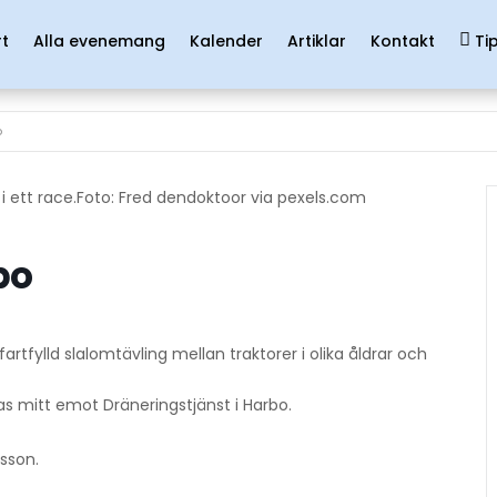
rt
Alla evenemang
Kalender
Artiklar
Kontakt
Ti
o
Foto: Fred dendoktoor via pexels.com
bo
fartfylld slalomtävling mellan traktorer i olika åldrar och
 mitt emot Dräneringstjänst i Harbo.
sson.