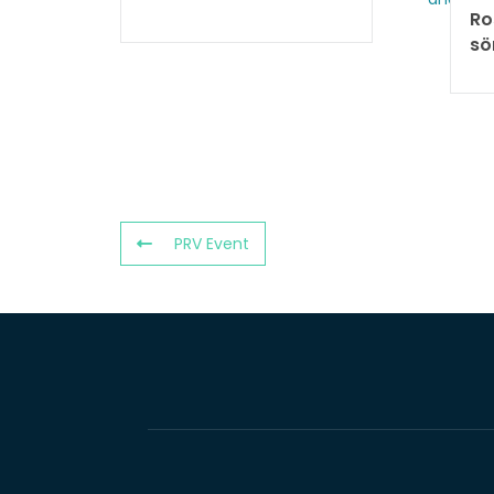
Ro
sö
PRV Event