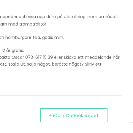
er mopeder och visa upp dem på utställning inom området.
r barn med tramptraktor.
v och hamburgare fika, godis mm.
12 år gratis.
ntakta Oscar 073-617 15 39 eller skicka ett meddelande här
t, ställa ut, sälja något, berätta något? Skriv ett
+ iCal / Outlook export