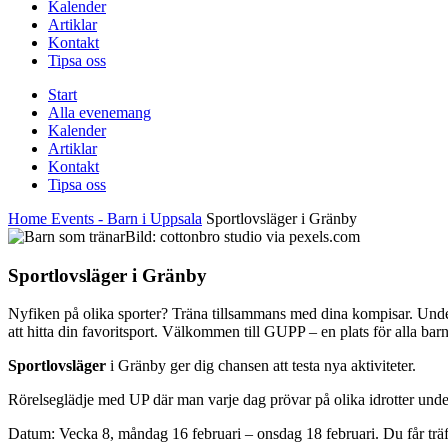
Kalender
Artiklar
Kontakt
Tipsa oss
Start
Alla evenemang
Kalender
Artiklar
Kontakt
Tipsa oss
Home
Events - Barn i Uppsala
Sportlovsläger i Gränby
Bild: cottonbro studio via pexels.com
Sportlovsläger i Gränby
Nyfiken på olika sporter? Träna tillsammans med dina kompisar. Unde
att hitta din favoritsport. Välkommen till GUPP – en plats för alla b
Sportlovsläger
i Gränby ger dig chansen att testa nya aktiviteter.
Rörelseglädje med UP där man varje dag prövar på olika idrotter unde
Datum: Vecka 8, måndag 16 februari – onsdag 18 februari. Du får trä