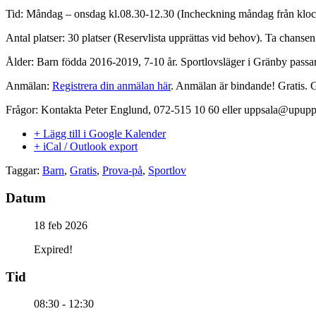
Tid: Måndag – onsdag kl.08.30-12.30 (Incheckning måndag från klocka
Antal platser: 30 platser (Reservlista upprättas vid behov). Ta chansen 
Ålder: Barn födda 2016-2019, 7-10 år. Sportlovsläger i Gränby passar
Anmälan:
Registrera din anmälan här
. Anmälan är bindande! Gratis. Gl
Frågor: Kontakta Peter Englund, 072-515 10 60 eller uppsala@upuppsa
+ Lägg till i Google Kalender
+ iCal / Outlook export
Taggar:
Barn
,
Gratis
,
Prova-på
,
Sportlov
Datum
18 feb 2026
Expired!
Tid
08:30 - 12:30