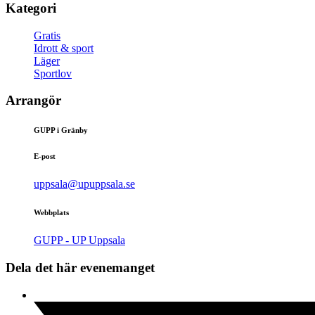
Kategori
Gratis
Idrott & sport
Läger
Sportlov
Arrangör
GUPP i Gränby
E-post
uppsala@upuppsala.se
Webbplats
GUPP - UP Uppsala
Dela det här evenemanget