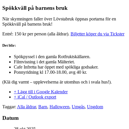
Spökkväll på barnens bruk
När skymningen faller över Lövstabruk öppnas portarna för en
Spökkväll på barnens bruk!
Entré: 150 kr per person (alla åldrar).
Biljetter köper du via Tickster
Det blir:
Spökpyssel i den gamla Rotfruktskällaren.
Filmvisning i det gamla Mälteriet.
Cafe Infretta har öppet med spökliga godsaker.
Ponnyridning kl 17.00-18.00, avg 40 kr.
(Klä dig varmt – upplevelserna är utomhus och i svala hus!).
+ Lägg till i Google Kalender
+ iCal / Outlook export
Taggar:
Alla åldrar
,
Barn
,
Halloween
,
Umgås
,
Ungdom
Datum
28 okt 2025