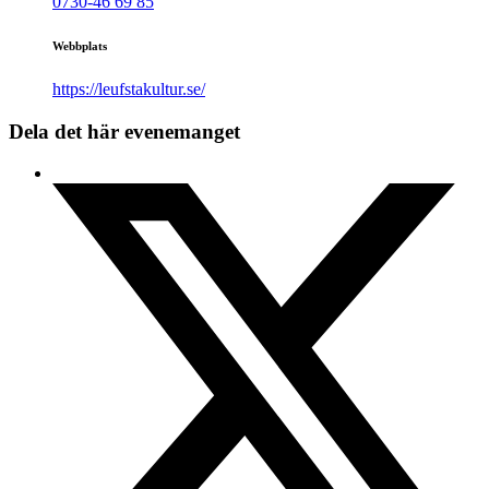
0730-46 69 85‬‬
Webbplats
https://leufstakultur.se/
Dela det här evenemanget