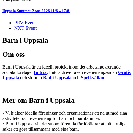
Uppsala Summer Zone 2026 11/6 – 17/8 ​
PRV Event
NXT Event
Barn i Uppsala
Om oss
Barn i Uppsala är ett ideellt projekt inom det arbetsintegrerande
sociala företaget
Initcia
. Initcia driver även evenemangssidan
Gratis
Uppsala
och sidorna
Bad i Uppsala
och
Spelkväll.nu
Mer om Barn i Uppsala
• Vi hjälper ideella föreningar och organisationer att nå ut med sina
aktiviteter och evenemang för barn och barnfamiljer.
• Barn i Uppsala vill dessutom förenkla för föräldrar att hitta roliga
saker att göra tillsammans med sina barn.