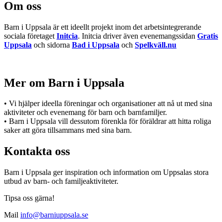
Om oss
Barn i Uppsala är ett ideellt projekt inom det arbetsintegrerande
sociala företaget
Initcia
. Initcia driver även evenemangssidan
Gratis
Uppsala
och sidorna
Bad i Uppsala
och
Spelkväll.nu
Mer om Barn i Uppsala
• Vi hjälper ideella föreningar och organisationer att nå ut med sina
aktiviteter och evenemang för barn och barnfamiljer.
• Barn i Uppsala vill dessutom förenkla för föräldrar att hitta roliga
saker att göra tillsammans med sina barn.
Kontakta oss
Barn i Uppsala ger inspiration och information om Uppsalas stora
utbud av barn- och familjeaktiviteter.
Tipsa oss gärna!
Mail
info@barniuppsala.se