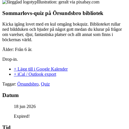
Illustration: geralt via pixabay.com
Sommarlovs-quiz på Örsundsbro bibliotek
Kicka igång lovet med en kul omgång bokquiz. Biblioteket rullar
ned bildduken och bjuder på något gott medan du klurar på frågor
om varelser, djur, fantastiska platser och allt annat som finns i
böckernas värld.
Ålder: Från 6 år.
Drop-in.
+ Lägg till i Google Kalender
+ iCal / Outlook export
Taggar:
Örsundsbro
,
Quiz
Datum
18 jun 2026
Expired!
Tid