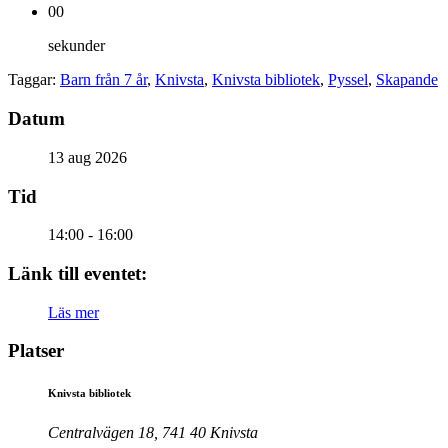
00
sekunder
Taggar:
Barn från 7 år
,
Knivsta
,
Knivsta bibliotek
,
Pyssel
,
Skapande
Datum
13 aug 2026
Tid
14:00 - 16:00
Länk till eventet:
Läs mer
Platser
Knivsta bibliotek
Centralvägen 18, 741 40 Knivsta