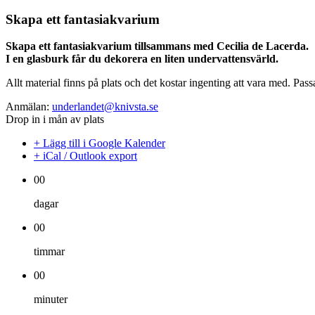
Skapa ett fantasiakvarium
Skapa ett fantasiakvarium tillsammans med Cecilia de Lacerda.
I en glasburk får du dekorera en liten undervattensvärld.
Allt material finns på plats och det kostar ingenting att vara med. Pass
Anmälan:
underlandet@knivsta.se
Drop in i mån av plats
+ Lägg till i Google Kalender
+ iCal / Outlook export
00
dagar
00
timmar
00
minuter