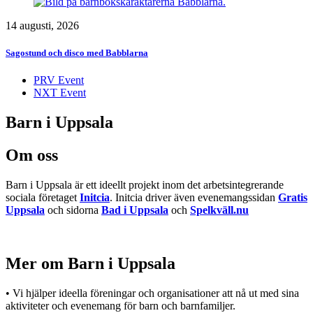
14 augusti, 2026
Sagostund och disco med Babblarna
PRV Event
NXT Event
Barn i Uppsala
Om oss
Barn i Uppsala är ett ideellt projekt inom det arbetsintegrerande
sociala företaget
Initcia
. Initcia driver även evenemangssidan
Gratis
Uppsala
och sidorna
Bad i Uppsala
och
Spelkväll.nu
Mer om Barn i Uppsala
• Vi hjälper ideella föreningar och organisationer att nå ut med sina
aktiviteter och evenemang för barn och barnfamiljer.