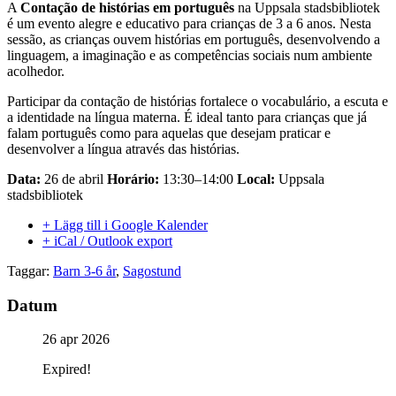
A
Contação de histórias em português
na Uppsala stadsbibliotek
é um evento alegre e educativo para crianças de 3 a 6 anos. Nesta
sessão, as crianças ouvem histórias em português, desenvolvendo a
linguagem, a imaginação e as competências sociais num ambiente
acolhedor.
Participar da contação de histórias fortalece o vocabulário, a escuta e
a identidade na língua materna. É ideal tanto para crianças que já
falam português como para aquelas que desejam praticar e
desenvolver a língua através das histórias.
Data:
26 de abril
Horário:
13:30–14:00
Local:
Uppsala
stadsbibliotek
+ Lägg till i Google Kalender
+ iCal / Outlook export
Taggar:
Barn 3-6 år
,
Sagostund
Datum
26 apr 2026
Expired!