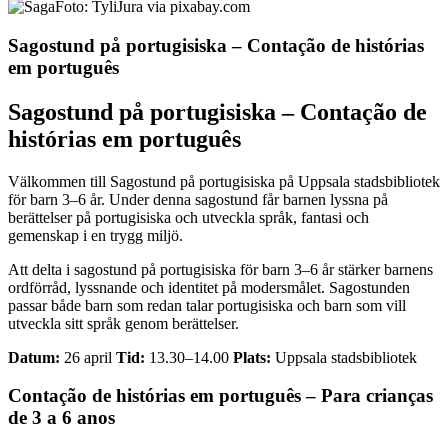
Foto: TyliJura via pixabay.com
Sagostund på portugisiska – Contação de histórias
em português
Sagostund på portugisiska – Contação de
histórias em português
Välkommen till Sagostund på portugisiska på Uppsala stadsbibliotek
för barn 3–6 år. Under denna sagostund får barnen lyssna på
berättelser på portugisiska och utveckla språk, fantasi och
gemenskap i en trygg miljö.
Att delta i sagostund på portugisiska för barn 3–6 år stärker barnens
ordförråd, lyssnande och identitet på modersmålet. Sagostunden
passar både barn som redan talar portugisiska och barn som vill
utveckla sitt språk genom berättelser.
Datum:
26 april
Tid:
13.30–14.00
Plats:
Uppsala stadsbibliotek
Contação de histórias em português – Para crianças
de 3 a 6 anos