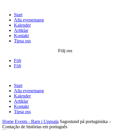
Start
Alla evenemang
Kalender
Artiklar
Kontakt
Tipsa oss
Följ oss
Följ
Följ
Start
Alla evenemang
Kalender
Artiklar
Kontakt
Tipsa oss
Home
Events - Barn i Uppsala
Sagostund på portugisiska –
Contação de histórias em português