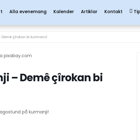
rt
Alla evenemang
Kalender
Artiklar
Kontakt
Ti
 Demê çîrokan bi kurmancî
ia pixabay.com
i – Demê çîrokan bi
sagostund på kurmanji!