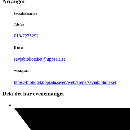
Arrangör
Sävjabiblioteket
Telefon
018-7275292
E-post
savjabiblioteket@uppsala.se
Webbplats
https://bibliotekuppsala.se/en/web/arena/savjabiblioteket
Dela det här evenemanget