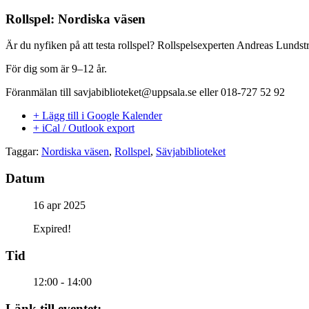
Rollspel: Nordiska väsen
Är du nyfiken på att testa rollspel? Rollspelsexperten Andreas Lunds
För dig som är 9–12 år.
Föranmälan till savjabiblioteket@uppsala.se eller 018-727 52 92
+ Lägg till i Google Kalender
+ iCal / Outlook export
Taggar:
Nordiska väsen
,
Rollspel
,
Sävjabiblioteket
Datum
16 apr 2025
Expired!
Tid
12:00 - 14:00
Länk till eventet: