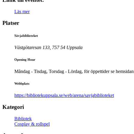
Läs mer
Platser
Sävjabiblioteket
Västgötaresan 133, 757 54 Uppsala
Opening Hour
Måndag - Tisdag, Torsdag - Lördag, för öppettider se hemsidan
Webbplats
https://bibliotekuppsala.se/web/arena/savjabiblioteket
Kategori
Bibliotek
Cosplay & rollspel