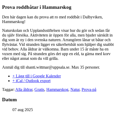
Prova roddbåtar i Hammarskog
Den här dagen kan du prova att ro med roddbåt i Dalbyviken,
Hammarskog!
Naturskolan och Upplandsstiftelsen visar hur du gör och sedan får
du själv försöka. Aktiviteten är öppen för alla, men bjuder särskilt in
dig som är ny i den svenska naturen. Arrangören lånar ut båtar och
flytvästar. Vid stranden ligger en säkerhetsbåt som hjälper dig snabbt
vid behov. Alla åldrar är välkomna. Barn under 15 år måste ha en
vuxen med sig. På stranden görs det upp en eld, ta gärna med korv
eller något annat som du vill grilla.
Anmäl dig till shanti.wittmar@uppsala.se. Max 35 personer.
+ Lägg till i Google Kalender
+ iCal / Outlook export
Taggar:
Alla åldrar
,
Gratis
,
Hammarskog
,
Natur
,
Prova-på
Datum
07 aug 2025