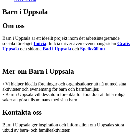
Barn i Uppsala
Om oss
Barn i Uppsala är ett ideellt projekt inom det arbetsintegrerande
sociala företaget
Initcia
. Initcia driver även evenemangssidan
Gratis
Uppsala
och sidorna
Bad i Uppsala
och
Spelkväll.nu
Mer om Barn i Uppsala
• Vi hjälper ideella föreningar och organisationer att nå ut med sina
aktiviteter och evenemang för barn och barnfamiljer.
• Barn i Uppsala vill dessutom förenkla för föräldrar att hitta roliga
saker att göra tillsammans med sina barn.
Kontakta oss
Barn i Uppsala ger inspiration och information om Uppsalas stora
utbud av barn- och familjeaktiviteter.