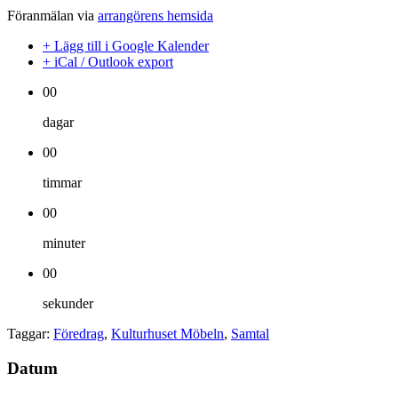
Föranmälan via
arrangörens hemsida
+ Lägg till i Google Kalender
+ iCal / Outlook export
00
dagar
00
timmar
00
minuter
00
sekunder
Taggar:
Föredrag
,
Kulturhuset Möbeln
,
Samtal
Datum