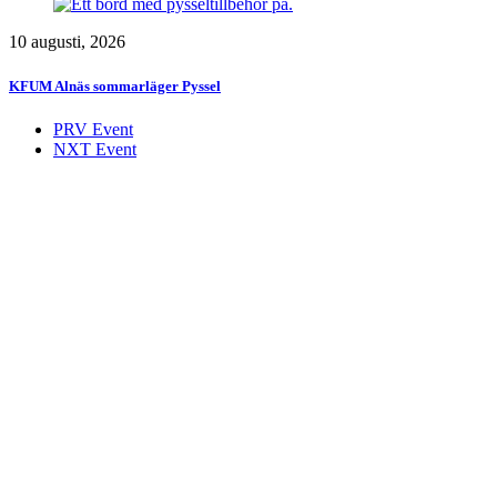
10 augusti, 2026
KFUM Alnäs sommarläger Pyssel
PRV Event
NXT Event
Initcia
Gratis
Uppsala
Bad i Uppsala
Spelkväll.nu