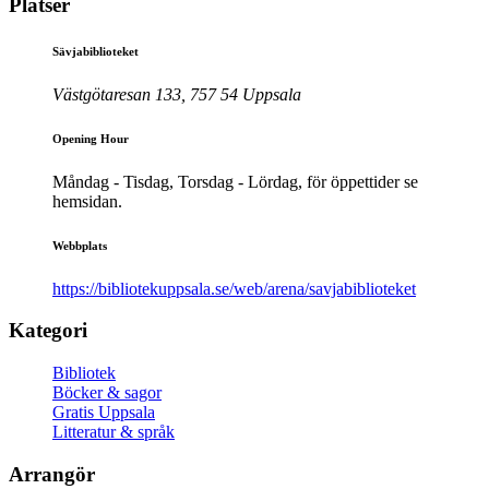
Platser
Sävjabiblioteket
Västgötaresan 133, 757 54 Uppsala
Opening Hour
Måndag - Tisdag, Torsdag - Lördag, för öppettider se
hemsidan.
Webbplats
https://bibliotekuppsala.se/web/arena/savjabiblioteket
Kategori
Bibliotek
Böcker & sagor
Gratis Uppsala
Litteratur & språk
Arrangör