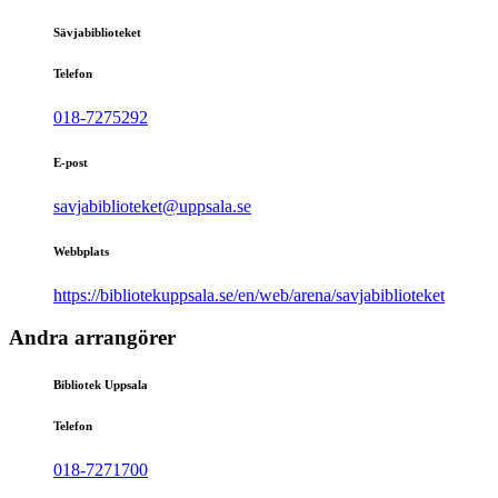
Sävjabiblioteket
Telefon
018-7275292
E-post
savjabiblioteket@uppsala.se
Webbplats
https://bibliotekuppsala.se/en/web/arena/savjabiblioteket
Andra arrangörer
Bibliotek Uppsala
Telefon
018-7271700