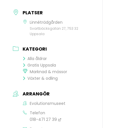
PLATSER
Linnéträdgården
Svartbäcksgatan 27, 753 32
Uppsala
KATEGORI
Alla åldrar
Gratis Uppsala
Marknad & mässor
Växter & odling
ARRANGÖR
Evolutionsmuseet
Telefon
018-471 27 39