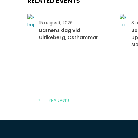
RELATED EVENTS
15 augusti, 2026
8 a
Barnens dag vid
So
Ulrikeberg, Östhammar
Up
sl
PRV Event