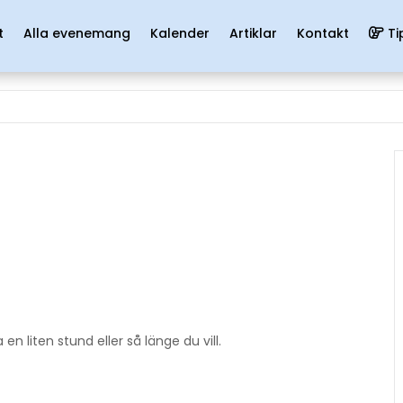
t
Alla evenemang
Kalender
Artiklar
Kontakt
Ti
 liten stund eller så länge du vill.