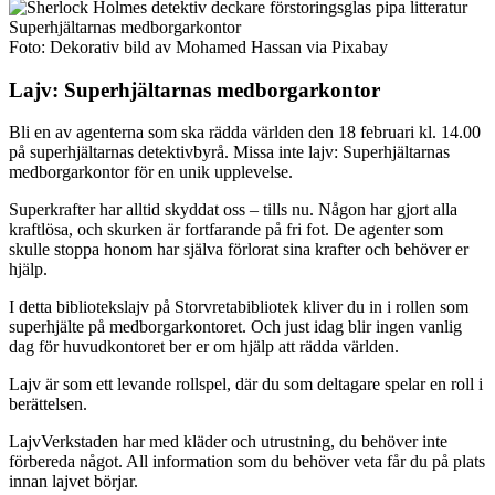
Foto: Dekorativ bild av Mohamed Hassan via Pixabay
Lajv: Superhjältarnas medborgarkontor
Bli en av agenterna som ska rädda världen den 18 februari kl. 14.00
på superhjältarnas detektivbyrå. Missa inte lajv: Superhjältarnas
medborgarkontor för en unik upplevelse.
Superkrafter har alltid skyddat oss – tills nu. Någon har gjort alla
kraftlösa, och skurken är fortfarande på fri fot. De agenter som
skulle stoppa honom har själva förlorat sina krafter och behöver er
hjälp.
I detta bibliotekslajv på Storvretabibliotek kliver du in i rollen som
superhjälte på medborgarkontoret. Och just idag blir ingen vanlig
dag för huvudkontoret ber er om hjälp att rädda världen.
Lajv är som ett levande rollspel, där du som deltagare spelar en roll i
berättelsen.
LajvVerkstaden har med kläder och utrustning, du behöver inte
förbereda något. All information som du behöver veta får du på plats
innan lajvet börjar.