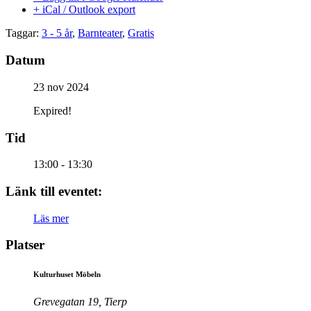
+ iCal / Outlook export
Taggar:
3 - 5 år
,
Barnteater
,
Gratis
Datum
23 nov 2024
Expired!
Tid
13:00 - 13:30
Länk till eventet:
Läs mer
Platser
Kulturhuset Möbeln
Grevegatan 19, Tierp