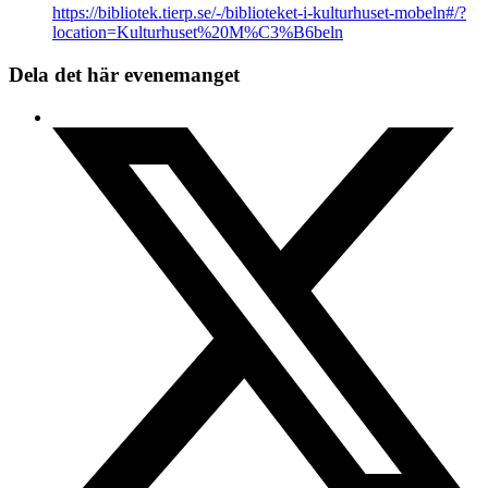
https://bibliotek.tierp.se/-/biblioteket-i-kulturhuset-mobeln#/?
location=Kulturhuset%20M%C3%B6beln
Dela det här evenemanget