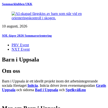
Sommarklubben UKK
10 augusti, 2026
SOL-läger 2026 Sommarorientering
PRV Event
NXT Event
Barn i Uppsala
Om oss
Barn i Uppsala är ett ideellt projekt inom det arbetsintegrerande
sociala företaget
Initcia
. Initcia driver även evenemangssidan
Gratis
Uppsala
och sidorna
Bad i Uppsala
och
Spelkväll.nu