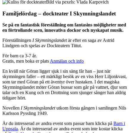
Bild via pexels: Vlada Karpovich
Familjelördag – dockteater I Skymningslandet
Se på en fantastisk föreställning om fantasins möjligheter med
en förtrollande scen, innovativa dockor och nyskapat musik.
Föreställningen
I Skymningslandet
är efter en saga av Astrid
Lindgren och spelas av Dockteatern Tittut.
För barn ca 3-7 år.
Gratis, men boka er plats
Anmälan och info
En kväll när Göran ligger sjuk i sin säng får han – just när
skymningen faller – ett märkligt besök av en viss Herr Liljonkvast,
som tar med Göran på ett äventyr över hustaken. I det magiska
Skymningslandet möter Göran bussar som går på vattnet, djur som
talar och en Kung och en Drottning som sjunger sånger han aldrig
tidigare hört.
Novellen
I Skymningslandet
utkom första gången i samlingen Nils
Karlsson Pyssling 1949.
Är du intresserad av andra event som passar barn klicka på
Barn i
Uppsala
. Är du intresserad av andra event som inte kostar klicka