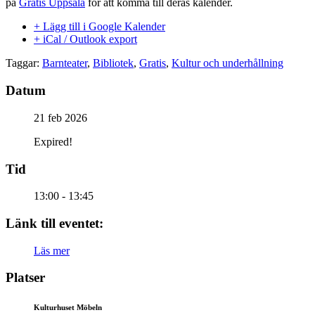
på
Gratis Uppsala
för att komma till deras kalender.
+ Lägg till i Google Kalender
+ iCal / Outlook export
Taggar:
Barnteater
,
Bibliotek
,
Gratis
,
Kultur och underhållning
Datum
21 feb 2026
Expired!
Tid
13:00 - 13:45
Länk till eventet:
Läs mer
Platser
Kulturhuset Möbeln