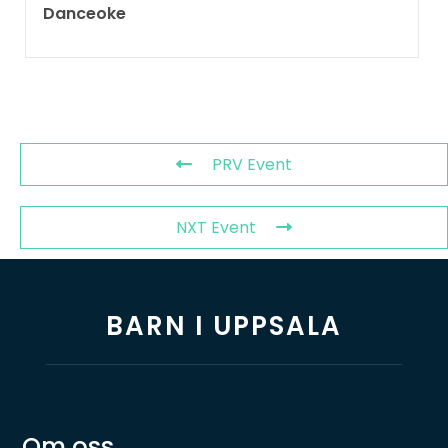
Danceoke
PRV Event
NXT Event
BARN I UPPSALA
Om oss