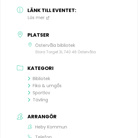
LÄNK TILL EVENTET:
Läs mer
PLATSER
Östervåla bibliotek
Stora Torget 3I, 740 46 Östervåla
KATEGORI
Bibliotek
Fika & umgås
Sportlov
Tävling
ARRANGÖR
Heby Kommun
Telefon