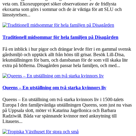
veta om. Ekoxeuppropet söker observationer av de fridlysta
ekoxarna som görs i sommar och de är viktiga för att SLU och
länsstyrelsen...
Traditionell midsommar för hela familjen på Disagården
Få en inblick i hur pigor och drängar levde förr i en gammal svensk
gårdsmiljö och upptäck allt från höns till grisar. Besök Lill-Disa,
lekutställningen för barn, och dansbanan för de som vill skaka lite
extra på höfterna. Disagården passar hela familjen, och med...
Queens – En utställning om två starka kvinnors liv
Queens – En utställning om två starka kvinnors liv i 1500-talets
Europa I den familjevänliga utställningen Queens, som just nu visas
på Uppsala slott, möter vi Katarina Jagellonica och Barbara
Radziwiłł. Båda var spännande kvinnor med anknytning till
Litauens...