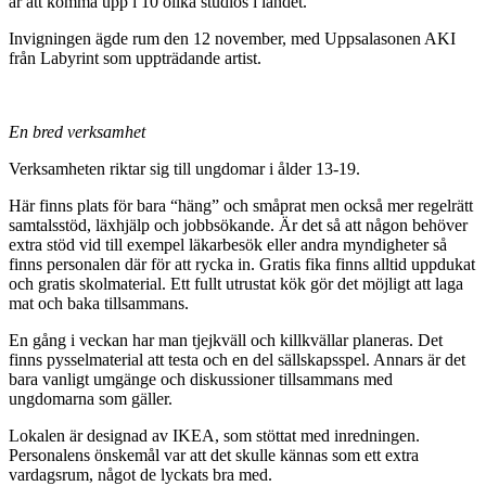
är att komma upp i 10 olika studios i landet.
Invigningen ägde rum den 12 november, med Uppsalasonen AKI
från Labyrint som uppträdande artist.
En bred verksamhet
Verksamheten riktar sig till ungdomar i ålder 13-19.
Här finns plats för bara “häng” och småprat men också mer regelrätt
samtalsstöd, läxhjälp och jobbsökande. Är det så att någon behöver
extra stöd vid till exempel läkarbesök eller andra myndigheter så
finns personalen där för att rycka in. Gratis fika finns alltid uppdukat
och gratis skolmaterial. Ett fullt utrustat kök gör det möjligt att laga
mat och baka tillsammans.
En gång i veckan har man tjejkväll och killkvällar planeras. Det
finns pysselmaterial att testa och en del sällskapsspel. Annars är det
bara vanligt umgänge och diskussioner tillsammans med
ungdomarna som gäller.
Lokalen är designad av IKEA, som stöttat med inredningen.
Personalens önskemål var att det skulle kännas som ett extra
vardagsrum, något de lyckats bra med.