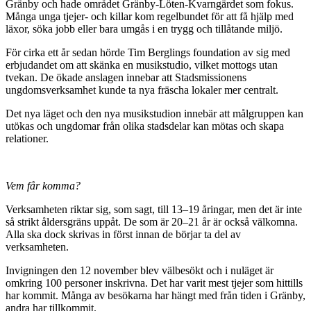
Gränby och hade området Gränby-Löten-Kvarngärdet som fokus.
Många unga tjejer- och killar kom regelbundet för att få hjälp med
läxor, söka jobb eller bara umgås i en trygg och tillåtande miljö.
För cirka ett år sedan hörde Tim Berglings foundation av sig med
erbjudandet om att skänka en musikstudio, vilket mottogs utan
tvekan. De ökade anslagen innebar att Stadsmissionens
ungdomsverksamhet kunde ta nya fräscha lokaler mer centralt.
Det nya läget och den nya musikstudion innebär att målgruppen kan
utökas och ungdomar från olika stadsdelar kan mötas och skapa
relationer.
Vem får komma?
Verksamheten riktar sig, som sagt, till 13–19 åringar, men det är inte
så strikt åldersgräns uppåt. De som är 20–21 år är också välkomna.
Alla ska dock skrivas in först innan de börjar ta del av
verksamheten.
Invigningen den 12 november blev välbesökt och i nuläget är
omkring 100 personer inskrivna. Det har varit mest tjejer som hittills
har kommit. Många av besökarna har hängt med från tiden i Gränby,
andra har tillkommit.