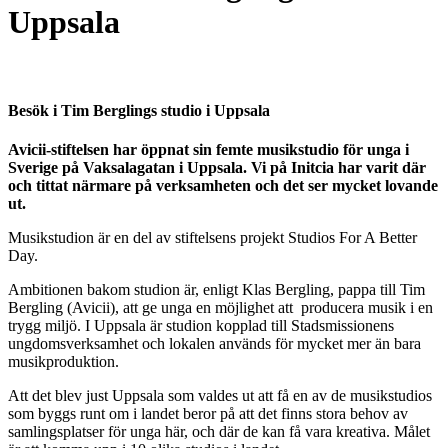
Uppsala
Besök i Tim Berglings studio i Uppsala
Avicii-stiftelsen har öppnat sin femte musikstudio för unga i
Sverige på Vaksalagatan i Uppsala. Vi på Initcia har varit där
och tittat närmare på verksamheten och det ser mycket lovande
ut.
Musikstudion är en del av stiftelsens projekt Studios For A Better
Day.
Ambitionen bakom studion är, enligt Klas Bergling, pappa till Tim
Bergling (Avicii), att ge unga en möjlighet att producera musik i en
trygg miljö. I Uppsala är studion kopplad till Stadsmissionens
ungdomsverksamhet och lokalen används för mycket mer än bara
musikproduktion.
Att det blev just Uppsala som valdes ut att få en av de musikstudios
som byggs runt om i landet beror på att det finns stora behov av
samlingsplatser för unga här, och där de kan få vara kreativa. Målet