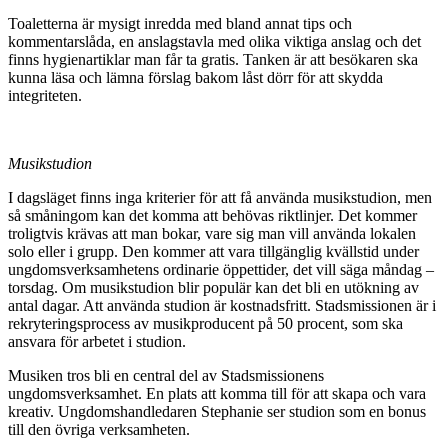
Toaletterna är mysigt inredda med bland annat tips och
kommentarslåda, en anslagstavla med olika viktiga anslag och det
finns hygienartiklar man får ta gratis. Tanken är att besökaren ska
kunna läsa och lämna förslag bakom låst dörr för att skydda
integriteten.
Musikstudion
I dagsläget finns inga kriterier för att få använda musikstudion, men
så småningom kan det komma att behövas riktlinjer. Det kommer
troligtvis krävas att man bokar, vare sig man vill använda lokalen
solo eller i grupp. Den kommer att vara tillgänglig kvällstid under
ungdomsverksamhetens ordinarie öppettider, det vill säga måndag –
torsdag. Om musikstudion blir populär kan det bli en utökning av
antal dagar. Att använda studion är kostnadsfritt. Stadsmissionen är i
rekryteringsprocess av musikproducent på 50 procent, som ska
ansvara för arbetet i studion.
Musiken tros bli en central del av Stadsmissionens
ungdomsverksamhet. En plats att komma till för att skapa och vara
kreativ. Ungdomshandledaren Stephanie ser studion som en bonus
till den övriga verksamheten.