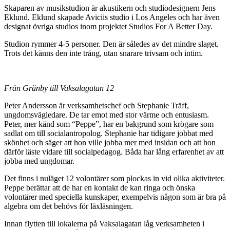
Skaparen av musikstudion är akustikern och studiodesignern Jens
Eklund. Eklund skapade Aviciis studio i Los Angeles och har även
designat övriga studios inom projektet Studios For A Better Day.
Studion rymmer 4-5 personer. Den är således av det mindre slaget.
Trots det känns den inte trång, utan snarare trivsam och intim.
Från Gränby till Vaksalagatan 12
Peter Andersson är verksamhetschef och Stephanie Träff,
ungdomsvägledare. De tar emot med stor värme och entusiasm.
Peter, mer känd som “Peppe”, har en bakgrund som krögare som
sadlat om till socialantropolog. Stephanie har tidigare jobbat med
skönhet och säger att hon ville jobba mer med insidan och att hon
därför läste vidare till socialpedagog. Båda har lång erfarenhet av att
jobba med ungdomar.
Det finns i nuläget 12 volontärer som plockas in vid olika aktiviteter.
Peppe berättar att de har en kontakt de kan ringa och önska
volontärer med speciella kunskaper, exempelvis någon som är bra på
algebra om det behövs för läxläsningen.
Innan flytten till lokalerna på Vaksalagatan låg verksamheten i